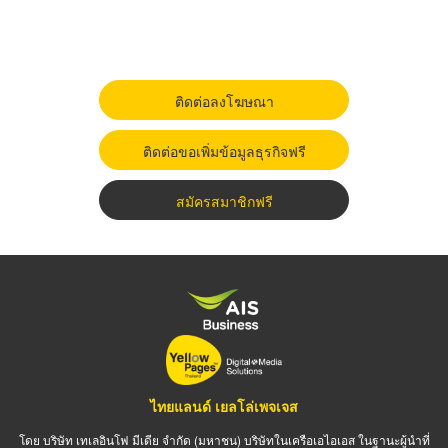
ติดต่อลงโฆษณา
ติดต่อขอเพิ่มข้อมูลธุรกิจฟรี
สมัครสมาชิกฟรี
ไทยแลนด์ เยลโล่เพจเจส
โดย บริษัท เทเลอินโฟ มีเดีย จำกัด (มหาชน) บริษัทในเครือเอไอเอส ในฐานะผู้นำที่