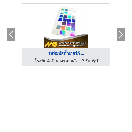
รับพิมพ์สติ๊กเกอร์กั ...
โรงพิมพ์สติกเกอร์ตามสั่ง - ซีซันกรุ๊ป
โร