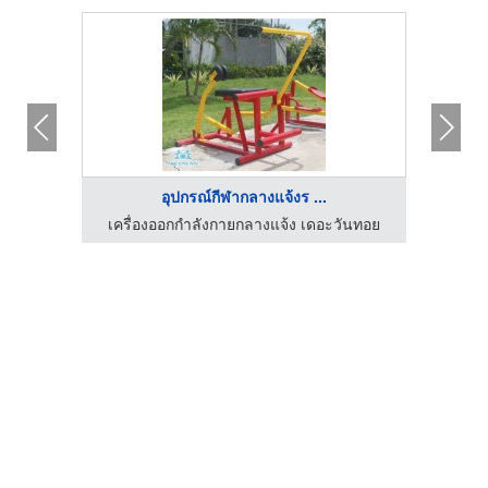
อุปกรณ์กีฬากลางแจ้งร ...
ันทอย
เครื่องออกกำลังกายกลางแจ้ง เดอะวันทอย
เครื