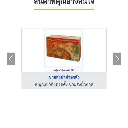
สินค้าที่คุณอาจสนใจ
ขายส่งม่าม่ายกลัง
าล
ส.ปุณณวิถี เทรดดิ้ง ขายส่งน้ำตาล
ส