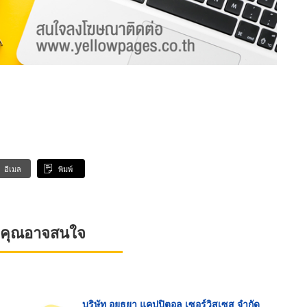
อีเมล
พิมพ์
ที่คุณอาจสนใจ
บริษัท อยุธยา แคปปิตอล เซอร์วิสเซส จำกัด