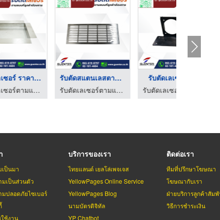
ซอร์ ราคาถู ...
รับตัดสแตนเลสตามแบบ
รับตัดเลเซอร์เหล็ก
เลเซอร์โลหะ เหล็ก สแตนเลส
รับตัดเลเซอร์ตามแบบ งานตัดเลเซอร์โลหะ เหล็ก สแตนเลส
รับตัดเลเซอร์ตามแบบ งานตัดเลเซอร์โลหะ เหล็ก สแตนเลส
รา
บริการของเรา
ติดต่อเรา
มเป็นมา
ไทยแลนด์ เยลโล่เพจเจส
ทีมที่ปรึกษาโฆษณา
มเป็นส่วนตัว
YellowPages Online Service
โฆษณากับเรา
มปลอดภัยไซเบอร์
YellowPages Blog
ฝ่ายบริการลูกค้าสัมพั
้
นามบัตรดิจิทัล
วิธีการชำระเงิน
รใช้งาน
YP Chatbot