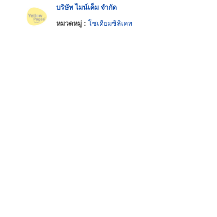
บริษัท ไมน์เค็ม จำกัด
หมวดหมู่ :
โซเดียมซิลิเคท