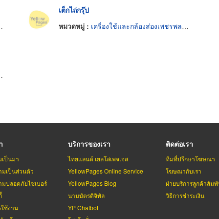
เต็กไถ่กรุ๊ป
หมวดหมู่ :
เครื่องใช้และกล้องส่องเพชรพลอยและทองรูปพรรณ
รา
บริการของเรา
ติดต่อเรา
มเป็นมา
ไทยแลนด์ เยลโล่เพจเจส
ทีมที่ปรึกษาโฆษณา
มเป็นส่วนตัว
YellowPages Online Service
โฆษณากับเรา
มปลอดภัยไซเบอร์
YellowPages Blog
ฝ่ายบริการลูกค้าสัมพั
้
นามบัตรดิจิทัล
วิธีการชำระเงิน
รใช้งาน
YP Chatbot