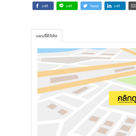
แชร์
แชร์
Tweet
แชร์
แผนที่ดิจิทัล