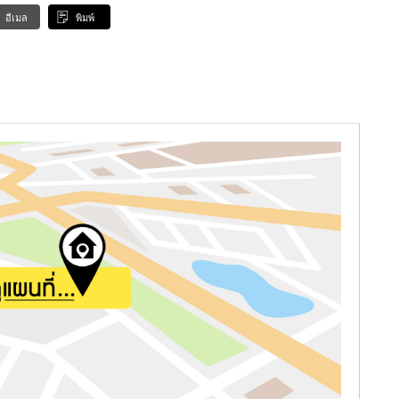
อีเมล
พิมพ์