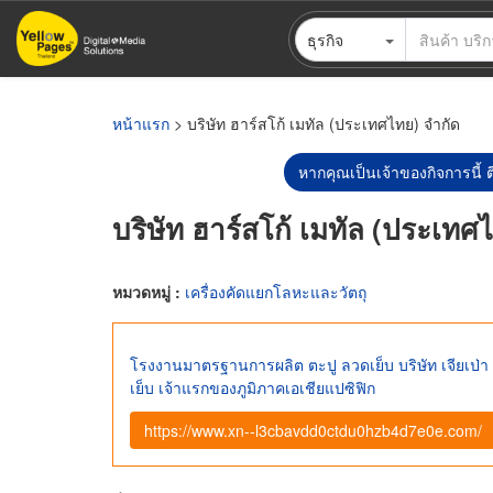
ข้าม
ธุรกิจ
ไป
ยัง
เนื้อหา
หลัก
หน้าแรก
> บริษัท ฮาร์สโก้ เมทัล (ประเทศไทย) จำกัด
หากคุณเป็นเจ้าของกิจการนี้ ต
บริษัท ฮาร์สโก้ เมทัล (ประเทศ
หมวดหมู่ :
เครื่องคัดแยกโลหะและวัตถุ
โรงงานมาตรฐานการผลิต ตะปู ลวดเย็บ บริษัท เจียเป่า
เย็บ เจ้าแรกของภูมิภาคเอเชียแปซิฟิก
https://www.xn--l3cbavdd0ctdu0hzb4d7e0e.com/