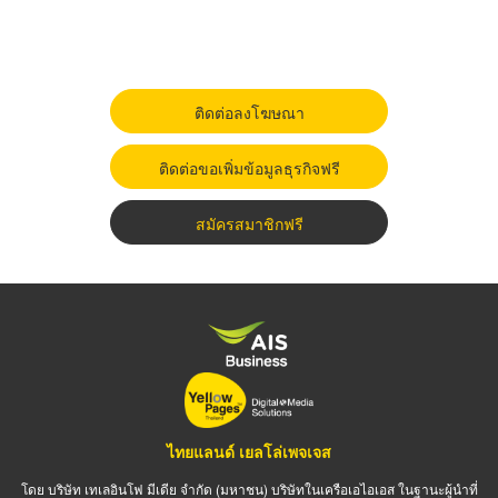
ติดต่อลงโฆษณา
ติดต่อขอเพิ่มข้อมูลธุรกิจฟรี
สมัครสมาชิกฟรี
ไทยแลนด์ เยลโล่เพจเจส
โดย บริษัท เทเลอินโฟ มีเดีย จำกัด (มหาชน) บริษัทในเครือเอไอเอส ในฐานะผู้นำที่