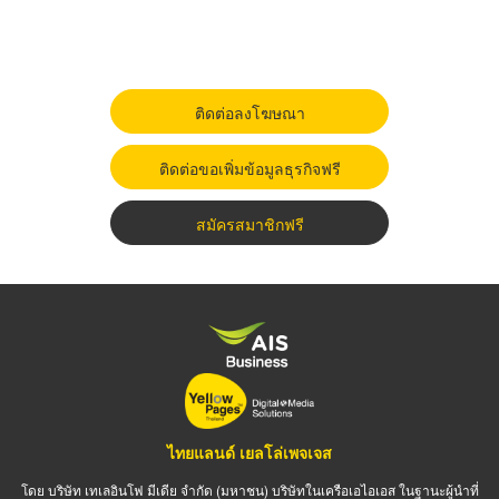
ติดต่อลงโฆษณา
ติดต่อขอเพิ่มข้อมูลธุรกิจฟรี
สมัครสมาชิกฟรี
ไทยแลนด์ เยลโล่เพจเจส
โดย บริษัท เทเลอินโฟ มีเดีย จำกัด (มหาชน) บริษัทในเครือเอไอเอส ในฐานะผู้นำที่