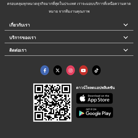
ครอบคลุมทุกหมวดธุรกิจมากที่สุดในประเทศ เราจะมอบบริการที่เหนือความคาด
หมาย จากทีมงานคุณภาพ
เกี่ยวกับเรา
บริการของเรา
ติดต่อเรา
ดาวน์โหลดแอปพลิเคชัน