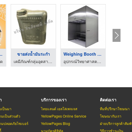
..
ขายส่งน้ำมันระกำ
Weighing Booth (Disp ...
ัด
เคมีภัณฑ์กลุ่มอุตสาหกรรม - บริษัท คินสันเคมี จำกัด
อุปกรณ์วิทยาศาสตร์ อีสส์โกไทย เทคโนโลยี
รา
บริการของเรา
ติดต่อเรา
มเป็นมา
ไทยแลนด์ เยลโล่เพจเจส
ทีมที่ปรึกษาโฆษณา
มเป็นส่วนตัว
YellowPages Online Service
โฆษณากับเรา
มปลอดภัยไซเบอร์
YellowPages Blog
ฝ่ายบริการลูกค้าสัมพั
้
นามบัตรดิจิทัล
วิธีการชำระเงิน