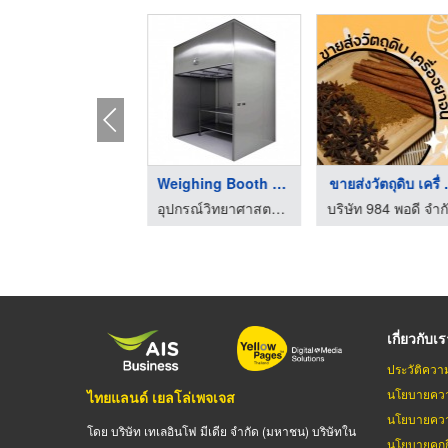
ขายส่งน้ำมันระกำ
Weighing Booth (Disp ...
ขายส่งวัตถุดิบ เครื่ .
เคมีภัณฑ์กลุ่มอุตสาหกรรม - บริษัท คินสันเคมี จำกัด
อุปกรณ์วิทยาศาสตร์ อีสส์โกไทย เทคโนโลยี
บริษัท 984 พอดี จำก
เกี่ยวกับเ
ประวัติควา
นโยบายควา
ไทยแลนด์ เยลโล่เพจเจส
นโยบายควา
โดย บริษัท เทเลอินโฟ มีเดีย จำกัด (มหาชน) บริษัทใน
นโยบายคุกกี