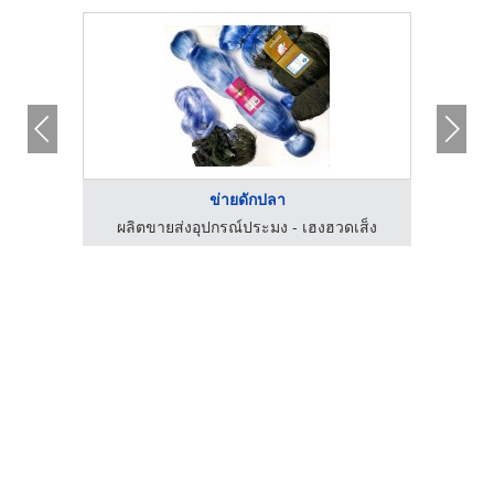
ข่ายดักปลา
ผลิตขายส่งอุปกรณ์ประมง - เฮงฮวดเส็ง
ผลิ