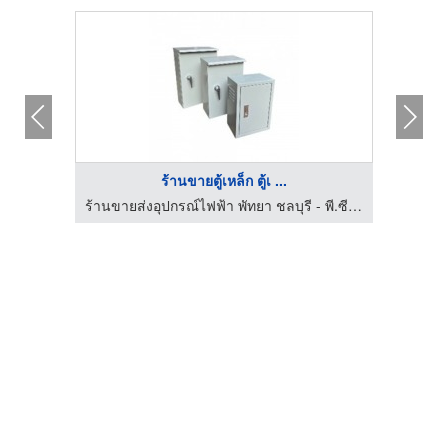
ร้านขายตู้เหล็ก ตู้เ ...
อ.ไอ
ร้านขายส่งอุปกรณ์ไฟฟ้า พัทยา ชลบุรี - พี.ซี.อิเลคทริคกรุ๊ป