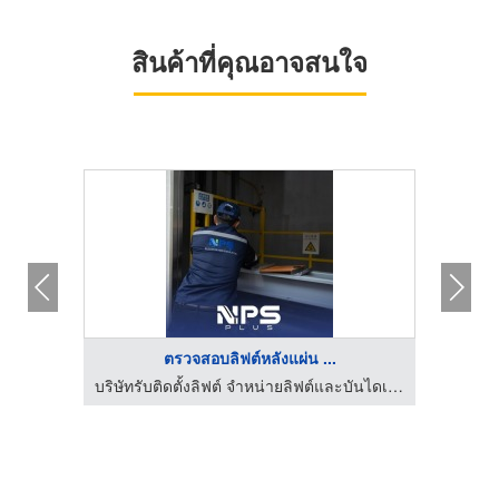
สินค้าที่คุณอาจสนใจ
HOT
ตรวจสอบลิฟต์หลังแผ่น ...
ทรัสส์
บริษัทรับติดตั้งลิฟต์ จำหน่ายลิฟต์และบันไดเลื่อน | NPS PLUS
บริษั