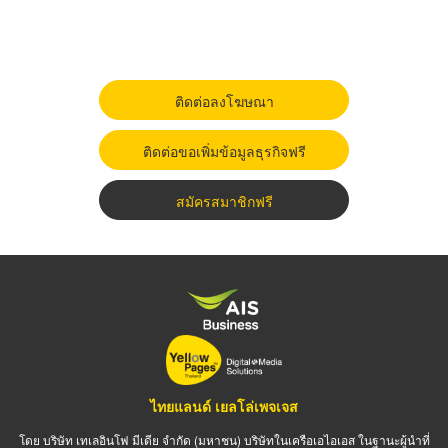
ติดต่อลงโฆษณา
ติดต่อขอเพิ่มข้อมูลธุรกิจฟรี
สมัครสมาชิกฟรี
ไทยแลนด์ เยลโล่เพจเจส
โดย บริษัท เทเลอินโฟ มีเดีย จำกัด (มหาชน) บริษัทในเครือเอไอเอส ในฐานะผู้นำที่