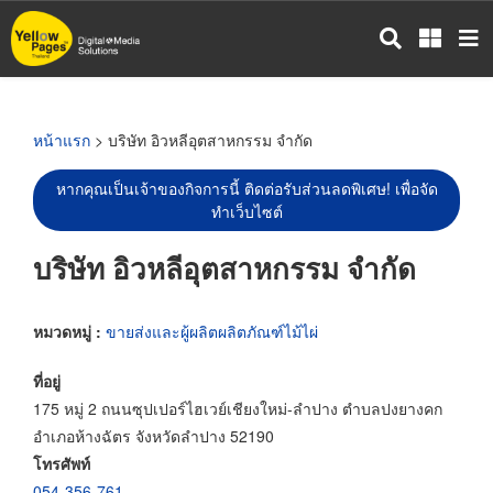
ข้าม
ไป
ยัง
เนื้อหา
หลัก
หน้าแรก
> บริษัท อิวหลีอุตสาหกรรม จำกัด
หากคุณเป็นเจ้าของกิจการนี้ ติดต่อรับส่วนลดพิเศษ! เพื่อจัด
ทำเว็บไซต์
บริษัท อิวหลีอุตสาหกรรม จำกัด
หมวดหมู่ :
ขายส่งและผู้ผลิตผลิตภัณฑ์ไม้ไผ่
ที่อยู่
175 หมู่ 2 ถนนซุปเปอร์ไฮเวย์เชียงใหม่-ลำปาง ตำบลปงยางคก
อำเภอห้างฉัตร จังหวัดลำปาง 52190
โทรศัพท์
054-356-761