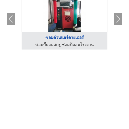
ซ่อมด่วนแอร์ดายเออร์
 จำกัด
ซ่อมปั๊มลมสกรู ซ่อมปั๊มลมโรงงาน
บ