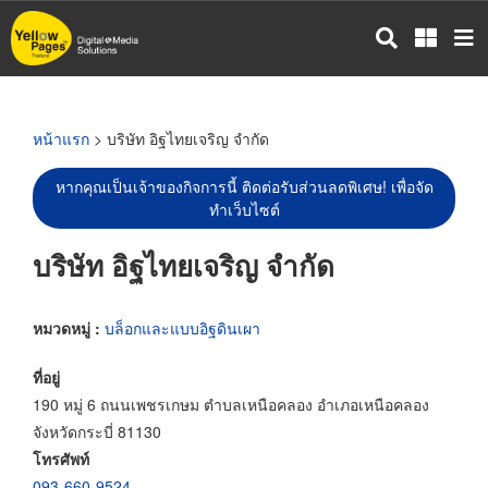
ข้าม
ไป
ยัง
เนื้อหา
หลัก
หน้าแรก
> บริษัท อิฐไทยเจริญ จำกัด
หากคุณเป็นเจ้าของกิจการนี้ ติดต่อรับส่วนลดพิเศษ! เพื่อจัด
ทำเว็บไซต์
บริษัท อิฐไทยเจริญ จำกัด
หมวดหมู่ :
บล็อกและแบบอิฐดินเผา
ที่อยู่
190 หมู่ 6 ถนนเพชรเกษม ตำบลเหนือคลอง อำเภอเหนือคลอง
จังหวัดกระบี่ 81130
โทรศัพท์
093-660-9524