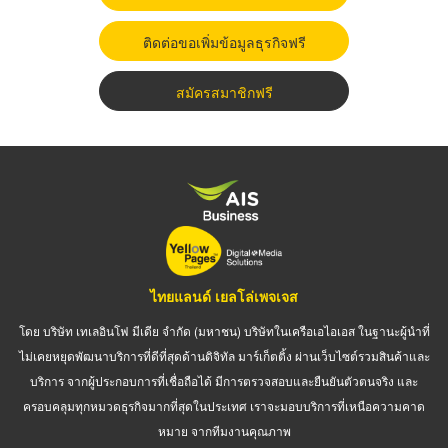
ติดต่อขอเพิ่มข้อมูลธุรกิจฟรี
สมัครสมาชิกฟรี
ไทยแลนด์ เยลโล่เพจเจส
โดย บริษัท เทเลอินโฟ มีเดีย จำกัด (มหาชน) บริษัทในเครือเอไอเอส ในฐานะผู้นำที่
ไม่เคยหยุดพัฒนาบริการที่ดีที่สุดด้านดิจิทัล มาร์เก็ตติ้ง ผ่านเว็บไซต์รวมสินค้าและ
บริการ จากผู้ประกอบการที่เชื่อถือได้ มีการตรวจสอบและยืนยันตัวตนจริง และ
ครอบคลุมทุกหมวดธุรกิจมากที่สุดในประเทศ เราจะมอบบริการที่เหนือความคาด
หมาย จากทีมงานคุณภาพ