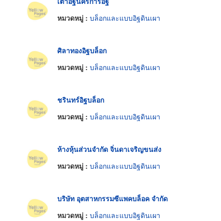
เตาอิฐนครการอิฐ
หมวดหมู่ :
บล็อกและแบบอิฐดินเผา
ศิลาทองอิฐบล็อก
หมวดหมู่ :
บล็อกและแบบอิฐดินเผา
ชรินทร์อิฐบล็อก
หมวดหมู่ :
บล็อกและแบบอิฐดินเผา
ห้างหุ้นส่วนจำกัด จิ่นดาเจริญขนส่ง
หมวดหมู่ :
บล็อกและแบบอิฐดินเผา
บริษัท อุตสาหกรรมซีแพคบล็อค จำกัด
หมวดหมู่ :
บล็อกและแบบอิฐดินเผา