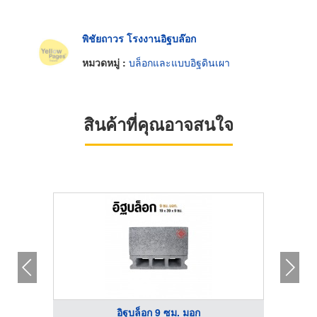
พิชัยถาวร โรงงานอิฐบล๊อก
หมวดหมู่ :
บล็อกและแบบอิฐดินเผา
สินค้าที่คุณอาจสนใจ
อิฐบล็อก 9 ซม. มอก