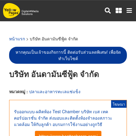
ข้าม
ไป
ยัง
เนื้อหา
หลัก
หน้าแรก
> บริษัท อันดามันซีฟู้ด จำกัด
หากคุณเป็นเจ้าของกิจการนี้ ติดต่อรับส่วนลดพิเศษ! เพื่อจัด
ทำเว็บไซต์
บริษัท อันดามันซีฟู้ด จำกัด
หมวดหมู่ :
ปลาและอาหารทะเลแช่แข็ง
โฆษณา
รับออกแบบ-ผลิตห้อง Test Chamber บริษัท เบส เทค
คอร์ปอเรชั่น จำกัด ส่งมอบและติดตั้งห้องจำลองสภาวะ
แวดล้อม ให้กับลูกค้า อบรมการใช้งานอย่างถูกวิธี
https://www.besttechcorp.com/