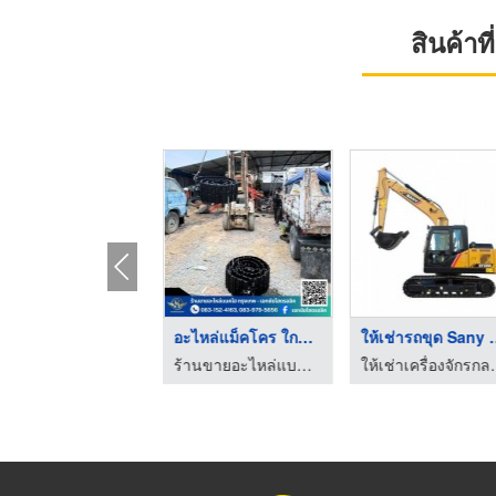
สินค้า
รับเหมาทุบตึก รื้อถอ ...
อะไหล่แม็คโคร ใกล้ฉั ...
ให้เช่ารถข
รับเคลียริ่งพื้นที่รกร้าง ปทุมธานี - โชคทรัพย์อภิชัย
ร้านขายอะไหล่แบคโฮ กรุงเทพ - เอกชัยไฮดรอลิค
ให้เช่าเคร