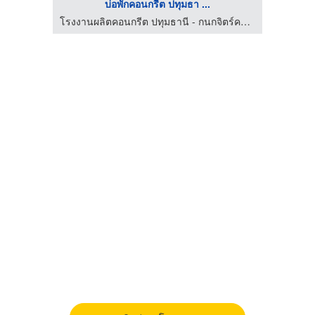
บ่อพักคอนกรีต ปทุมธา ...
วัสดุ
โรงงานผลิตคอนกรีต ปทุมธานี - กนกจิตร์คอนกรีต