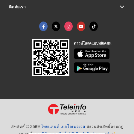
ติดต่อเรา
ดาวน์โหลดแอปพลิเคชัน
ลิขสิทธิ์ © 2569
ไทยแลนด์ เยลโล่เพจเจส
สงวนลิขสิทธิ์ตามกฏ
หมาย โดย
บริษัท เทเลอินโฟ มีเดีย จำกัด (มหาชน)