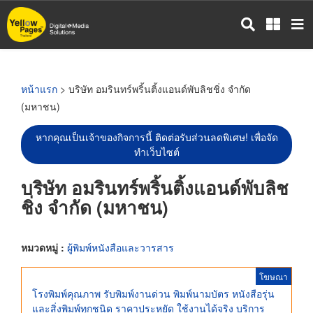
ข้าม
ไป
ยัง
เนื้อหา
หลัก
หน้าแรก
> บริษัท อมรินทร์พริ้นติ้งแอนด์พับลิชชิ่ง จำกัด
(มหาชน)
หากคุณเป็นเจ้าของกิจการนี้ ติดต่อรับส่วนลดพิเศษ! เพื่อจัด
ทำเว็บไซต์
บริษัท อมรินทร์พริ้นติ้งแอนด์พับลิช
ชิ่ง จำกัด (มหาชน)
หมวดหมู่ :
ผู้พิมพ์หนังสือและวารสาร
โฆษณา
โรงพิมพ์คุณภาพ รับพิมพ์งานด่วน พิมพ์นามบัตร หนังสือรุ่น
และสิ่งพิมพ์ทุกชนิด ราคาประหยัด ใช้งานได้จริง บริการ