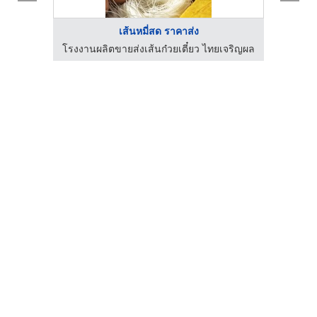
เส้นหมี่สด ราคาส่ง
เจริญผล
โรงงานผลิตขายส่งเส้นก๋วยเตี๋ยว ไทยเจริญผล
โรงงาน