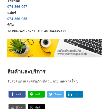
โทรศัพท์
074-366-057
แฟกซ์
074-366-055
พิกัด
13.806742175751, 100.49194335938
สินค้าและบริการ
รับส่งสินค้าและพัสดุภัณฑ์ด่วน กรุงเทพ-หาดใหญ่
แชร์
แชร์
Tweet
แชร์
อีเมล
พิมพ์