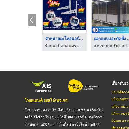
ร้านขายส่งแอร์ ใกล้ฉ ...
ติดตั้งแอร์ท่อดักท์
งานระบบปรับอากาศและระบายอากาศ - โมเดิร์น แอร์คอนดิชั่น
งานระบบปรับอากาศและระบายอากาศ - โมเดิร์น แอร์คอนดิชั่น
เกี่ยวกับเ
ประวัติควา
นโยบายควา
ไทยแลนด์ เยลโล่เพจเจส
นโยบายควา
โดย บริษัท เทเลอินโฟ มีเดีย จำกัด (มหาชน) บริษัทใน
นโยบายคุกกี
เครือเอไอเอส ในฐานะผู้นำที่ไม่เคยหยุดพัฒนาบริการ
ข้อตกลงกา
ที่ดีที่สุดด้านดิจิทัล มาร์เก็ตติ้ง ผ่านเว็บไซต์รวมสินค้า
เสียงตอบรั