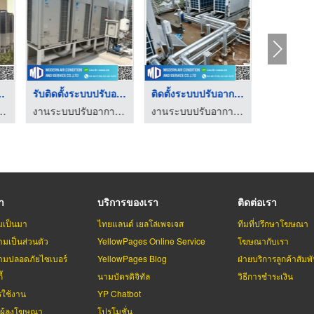
ติดตั้งแอร์โรงงาน
จำหน่ายอะไหล่แอร์ สก ...
ออกแบบและต
งานระบบปรับอากาศและระบายอากาศ - โมเดิร์น แอร์คอนดิชั่น
ร้านแอร์ สกลนคร เอส.ซี.แอร์
งานระบบปรับอากา
รา
บริการของเรา
ติดต่อเรา
มเป็นมา
ไทยแลนด์ เยลโล่เพจเจส
ทีมที่ปรึกษาโฆษณา
มเป็นส่วนตัว
YellowPages Online Service
โฆษณากับเรา
มปลอดภัยไซเบอร์
YellowPages Blog
ฝ่ายบริการลูกค้าสัมพั
้
นามบัตรดิจิทัล
วิธีการชำระเงิน
รใช้งาน
YP Chatbot
บผู้ลงโฆษณา
โปรโมชั่น