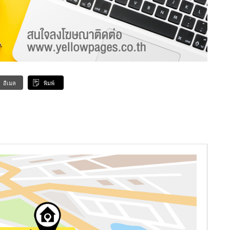
อีเมล
พิมพ์