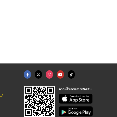
ดาวน์โหลดแอปพลิเคชัน
นธ์