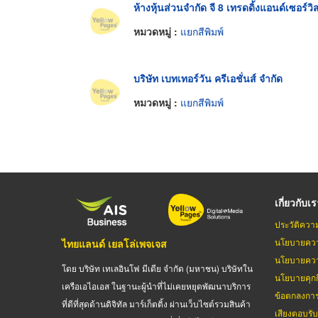
ห้างหุ้นส่วนจำกัด จี 8 เทรดดิ้งแอนด์เซอร์วิ
หมวดหมู่ :
แยกสีพิมพ์
บริษัท เบทเทอร์วัน ครีเอชั่นส์ จำกัด
หมวดหมู่ :
แยกสีพิมพ์
เกี่ยวกับเ
ประวัติควา
นโยบายควา
ไทยแลนด์ เยลโล่เพจเจส
นโยบายควา
โดย บริษัท เทเลอินโฟ มีเดีย จำกัด (มหาชน) บริษัทใน
นโยบายคุกกี
เครือเอไอเอส ในฐานะผู้นำที่ไม่เคยหยุดพัฒนาบริการ
ข้อตกลงกา
ที่ดีที่สุดด้านดิจิทัล มาร์เก็ตติ้ง ผ่านเว็บไซต์รวมสินค้า
เสียงตอบรั