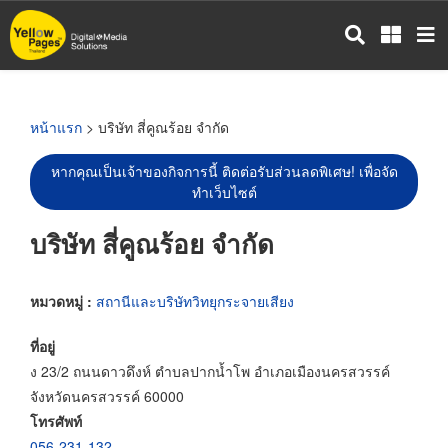
ข้าม
ไป
ยัง
เนื้อหา
หลัก
หน้าแรก
> บริษัท สี่คูณร้อย จำกัด
หากคุณเป็นเจ้าของกิจการนี้ ติดต่อรับส่วนลดพิเศษ! เพื่อจัด
ทำเว็บไซต์
บริษัท สี่คูณร้อย จำกัด
หมวดหมู่ :
สถานีและบริษัทวิทยุกระจายเสียง
ที่อยู่
ง 23/2 ถนนดาวดึงห์ ตำบลปากน้ำโพ อำเภอเมืองนครสวรรค์
จังหวัดนครสวรรค์ 60000
โทรศัพท์
056-231-132