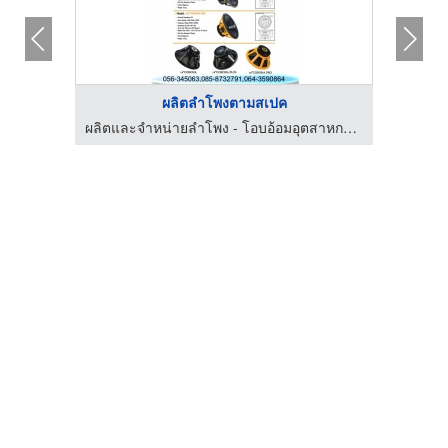
ผลิตลำโพงตามสเปค
ผลิตและจำหน่ายลำโพง - โอบอ้อมอุตสาหกรรม