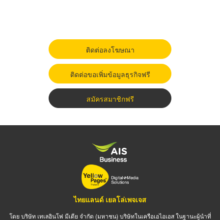
ติดต่อลงโฆษณา
ติดต่อขอเพิ่มข้อมูลธุรกิจฟรี
สมัครสมาชิกฟรี
ไทยแลนด์ เยลโล่เพจเจส
โดย บริษัท เทเลอินโฟ มีเดีย จำกัด (มหาชน) บริษัทในเครือเอไอเอส ในฐานะผู้นำที่