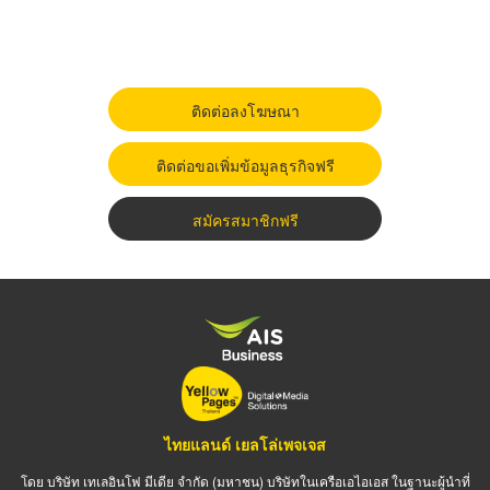
ติดต่อลงโฆษณา
ติดต่อขอเพิ่มข้อมูลธุรกิจฟรี
สมัครสมาชิกฟรี
ไทยแลนด์ เยลโล่เพจเจส
โดย บริษัท เทเลอินโฟ มีเดีย จำกัด (มหาชน) บริษัทในเครือเอไอเอส ในฐานะผู้นำที่