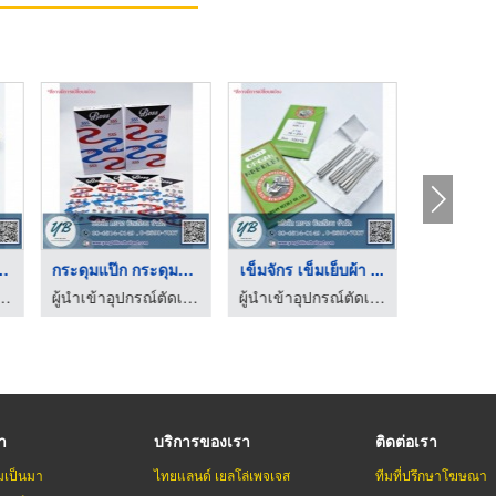
กรรไกรตัดผ้า กรรไกรก ...
กระดุมแป๊ก กระดุมยีน ...
เข็มจักร เข็มเย็บผ
ผู้นำเข้าอุปกรณ์ตัดเย็บเสื้อผ้า - หยาง บิลเลียน
ผู้นำเข้าอุปกรณ์ตัดเย็บเสื้อผ้า - หยาง บิลเลียน
รา
บริการของเรา
ติดต่อเรา
มเป็นมา
ไทยแลนด์ เยลโล่เพจเจส
ทีมที่ปรึกษาโฆษณา