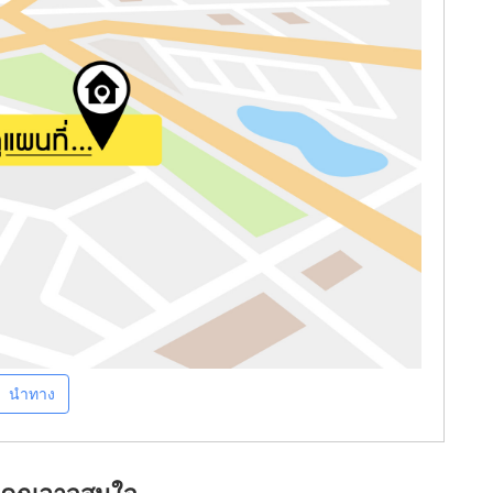
นำทาง