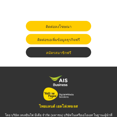
ติดต่อลงโฆษณา
ติดต่อขอเพิ่มข้อมูลธุรกิจฟรี
สมัครสมาชิกฟรี
ไทยแลนด์ เยลโล่เพจเจส
โดย บริษัท เทเลอินโฟ มีเดีย จำกัด (มหาชน) บริษัทในเครือเอไอเอส ในฐานะผู้นำที่