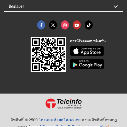
ติดต่อเรา
ดาวน์โหลดแอปพลิเคชัน
ลิขสิทธิ์ © 2569
ไทยแลนด์ เยลโล่เพจเจส
สงวนลิขสิทธิ์ตามกฏ
หมาย โดย
บริษัท เทเลอินโฟ มีเดีย จำกัด (มหาชน)