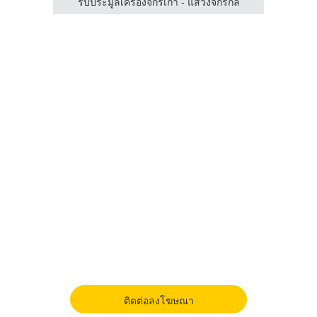
กรกล
รับประมูลเครื่องจักรเก่า - แสวงจักรกล
รับซื้
ติดต่อลงโฆษณา