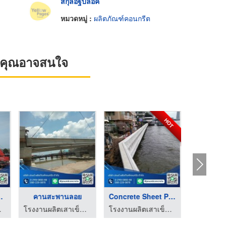
สกุลอิฐบล๊อค
หมวดหมู่ :
ผลิตภัณฑ์คอนกรีต
ที่คุณอาจสนใจ
HOT
ตอัดแร ...
คานสะพานลอย
Concrete Sheet Pile
 ปอนด์
โรงงานผลิตเสาเข็มคอนกรีต ปอนด์
โรงงานผลิตเสาเข็มคอนกรีต ปอนด์