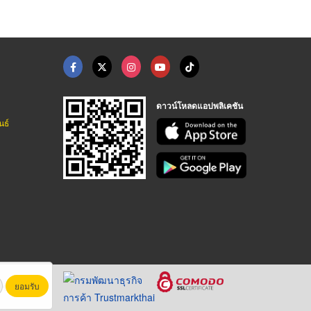
ดาวน์โหลดแอปพลิเคชัน
นธ์
ยอมรับ
หาชน)