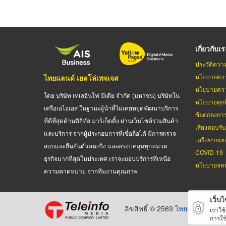
เกี่ยวกับเ
ประวัติควา
นโยบายควา
ไทยแลนด์ เยลโล่เพจเจส
นโยบายควา
โดย บริษัท เทเลอินโฟ มีเดีย จำกัด (มหาชน) บริษัทใน
นโยบายคุกกี
เครือเอไอเอส ในฐานะผู้นำที่ไม่เคยหยุดพัฒนาบริการ
ข้อตกลงกา
ที่ดีที่สุดด้านดิจิทัล มาร์เก็ตติ้ง ผ่านเว็บไซต์รวมสินค้า
เสียงตอบรั
และบริการ จากผู้ประกอบการที่เชื่อถือได้ มีการตรวจ
เครือข่ายเย
สอบและยืนยันตัวตนจริง และครอบคลุมทุกหมวด
COVID-19
ธุรกิจมากที่สุดในประเทศ เราจะมอบบริการที่เหนือ
นโยบายจดท
ความคาดหมาย จากทีมงานคุณภาพ
เว็บไซ
ลิขสิทธิ์ © 2569
ไทยแลนด์ เยลโล
เราใช
การใช