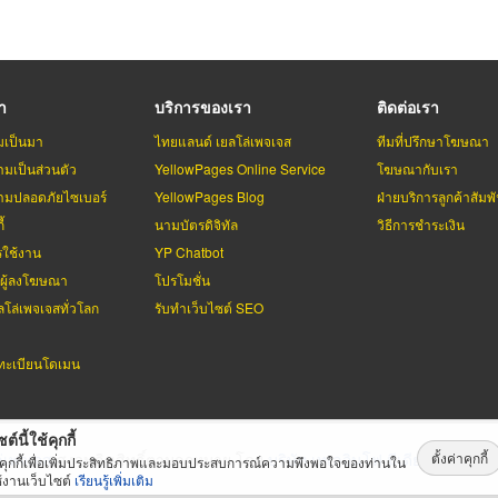
รา
บริการของเรา
ติดต่อเรา
มเป็นมา
ไทยแลนด์ เยลโล่เพจเจส
ทีมที่ปรึกษาโฆษณา
มเป็นส่วนตัว
YellowPages Online Service
โฆษณากับเรา
มปลอดภัยไซเบอร์
YellowPages Blog
ฝ่ายบริการลูกค้าสัมพั
้
นามบัตรดิจิทัล
วิธีการชำระเงิน
รใช้งาน
YP Chatbot
บผู้ลงโฆษณา
โปรโมชั่น
ลโล่เพจเจสทั่วโลก
รับทำเว็บไซต์ SEO
ะเบียนโดเมน
ต์นี้ใช้คุกกี้
ตั้งค่าคุกกี้
่เพจเจส
สงวนลิขสิทธิ์ตามกฏหมาย โดย
บริษัท เทเลอินโฟ มีเดีย จำกัด (ม
้คุกกี้เพื่อเพิ่มประสิทธิภาพและมอบประสบการณ์ความพึงพอใจของท่านใน
้งานเว็บไซต์
เรียนรู้เพิ่มเติม