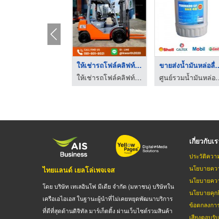
บริการซ่อมบำรุงรถโฟล ...
ขายโฟล์คลิฟท์มือสอง ...
รถโฟล์คลิฟท์เบนซินให ...
ให้เช่ารถโฟล์คลิฟท์ ขายรถโฟล์คลิฟท์ แบตเตอรี่รถโฟล์คลิฟท์
ให้เช่าและจำหน่ายอะไหล่โฟล์คลิฟท์ สมุทรปราการ
ให้เช่ารถโฟล์คลิฟท์ ขายรถโฟล์คลิฟท์ แบตเตอรี่รถโฟล์คลิฟท์
เกี่ยวกับเ
ประวัติควา
นโยบายควา
ไทยแลนด์ เยลโล่เพจเจส
นโยบายควา
โดย บริษัท เทเลอินโฟ มีเดีย จำกัด (มหาชน) บริษัทใน
นโยบายคุกกี
เครือเอไอเอส ในฐานะผู้นำที่ไม่เคยหยุดพัฒนาบริการ
ข้อตกลงกา
ที่ดีที่สุดด้านดิจิทัล มาร์เก็ตติ้ง ผ่านเว็บไซต์รวมสินค้า
เสียงตอบรั