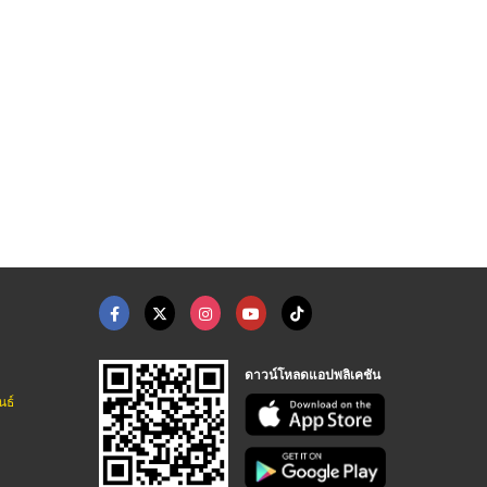
ขายส่งน้ำมันเครื่องด ...
รถโฟล์คลิฟท์ดีเซลราค ...
อู่ซ่อมเบน
ศูนย์รวมน้ำมันหล่อลื่น ธรวิวัฒน์
ให้เช่ารถโฟล์คลิฟท์ ขายรถโฟล์คลิฟท์ แบตเตอรี่รถโฟล์คลิฟท์
ดาวน์โหลดแอปพลิเคชัน
นธ์