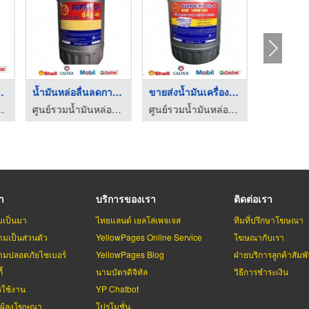
ให้เช่ารถโฟล์คลิฟท์ด ...
ขายส่งน้ำมันหล่อลื่น ...
น้ำมันหล่อลื่นลดการส ...
ให้เช่ารถโฟล์คลิฟท์ ขายรถโฟล์คลิฟท์ แบตเตอรี่รถโฟล์คลิฟท์
ศูนย์รวมน้ำมันหล่อลื่น ธรวิวัฒน์
ศูนย์รวมน้ำมันหล่อลื่น ธรวิวัฒน์
รา
บริการของเรา
ติดต่อเรา
มเป็นมา
ไทยแลนด์ เยลโล่เพจเจส
ทีมที่ปรึกษาโฆษณา
มเป็นส่วนตัว
YellowPages Online Service
โฆษณากับเรา
มปลอดภัยไซเบอร์
YellowPages Blog
ฝ่ายบริการลูกค้าสัมพั
้
นามบัตรดิจิทัล
วิธีการชำระเงิน
รใช้งาน
YP Chatbot
บผู้ลงโฆษณา
โปรโมชั่น