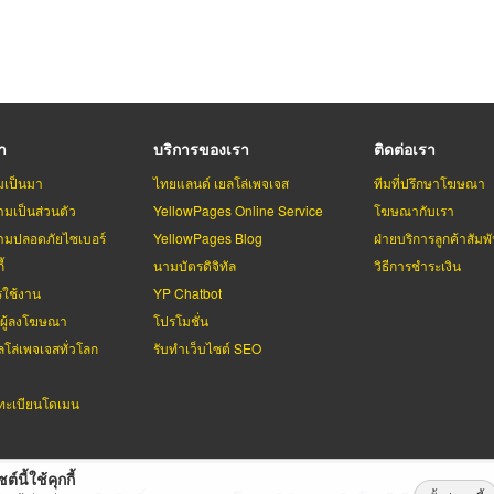
รา
บริการของเรา
ติดต่อเรา
มเป็นมา
ไทยแลนด์ เยลโล่เพจเจส
ทีมที่ปรึกษาโฆษณา
มเป็นส่วนตัว
YellowPages Online Service
โฆษณากับเรา
มปลอดภัยไซเบอร์
YellowPages Blog
ฝ่ายบริการลูกค้าสัมพั
้
นามบัตรดิจิทัล
วิธีการชำระเงิน
รใช้งาน
YP Chatbot
บผู้ลงโฆษณา
โปรโมชั่น
ลโล่เพจเจสทั่วโลก
รับทำเว็บไซต์ SEO
ะเบียนโดเมน
ต์นี้ใช้คุกกี้