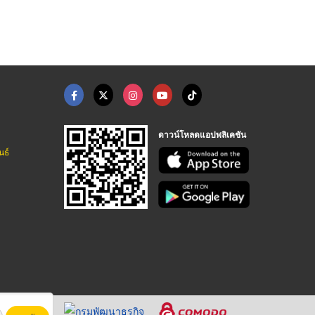
ดาวน์โหลดแอปพลิเคชัน
นธ์