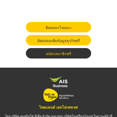
ติดต่อลงโฆษณา
ติดต่อขอเพิ่มข้อมูลธุรกิจฟรี
สมัครสมาชิกฟรี
ไทยแลนด์ เยลโล่เพจเจส
โดย บริษัท เทเลอินโฟ มีเดีย จำกัด (มหาชน) บริษัทในเครือเอไอเอส ในฐานะผู้นำที่