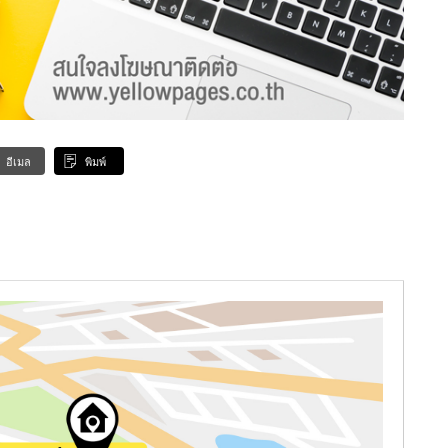
อีเมล
พิมพ์