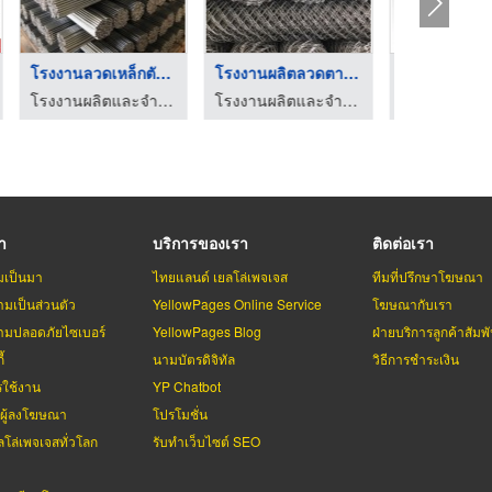
หล็กฉีก ราชบุ ...
จำหน่ายตะแกรงเหล็กฉ ...
ตาข่ายลวดถักราคาถูก
าชบุรี
ร้านขายเหล็ก - ราชบุรี
ร้านวัสดุก่อสร้างเพชรเกษม - วี เอส ที เคหะภัณฑ์
รา
บริการของเรา
ติดต่อเรา
มเป็นมา
ไทยแลนด์ เยลโล่เพจเจส
ทีมที่ปรึกษาโฆษณา
มเป็นส่วนตัว
YellowPages Online Service
โฆษณากับเรา
มปลอดภัยไซเบอร์
YellowPages Blog
ฝ่ายบริการลูกค้าสัมพั
้
นามบัตรดิจิทัล
วิธีการชำระเงิน
รใช้งาน
YP Chatbot
บผู้ลงโฆษณา
โปรโมชั่น
ลโล่เพจเจสทั่วโลก
รับทำเว็บไซต์ SEO