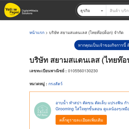
ข้าม
ธุรกิจ
ไป
ยัง
เนื้อหา
หลัก
หน้าแรก
> บริษัท สยามสแตนเลส (ไทยท๊อปด็อก) จำกัด
หากคุณเป็นเจ้าของกิจการนี้ ต
บริษัท สยามสแตนเลส (ไทยท๊อป
เลขทะเบียนพาณิชย์ :
0105560130230
หมวดหมู่ :
กรงสัตว์
อาบน้ำ ทำสปา ตัดขน ตัดเล็บ แปรงฟัน กำจัด
Grooming ใส่ใจทุกขั้นตอน ดูแลน้องๆเหม
คลิ๊กดูรายละเอียดเพิ่มเติม