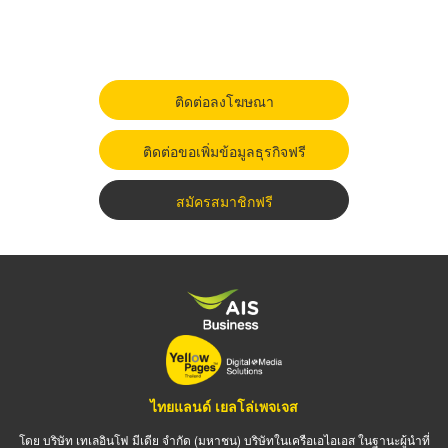
ติดต่อลงโฆษณา
ติดต่อขอเพิ่มข้อมูลธุรกิจฟรี
สมัครสมาชิกฟรี
ไทยแลนด์ เยลโล่เพจเจส
โดย บริษัท เทเลอินโฟ มีเดีย จำกัด (มหาชน) บริษัทในเครือเอไอเอส ในฐานะผู้นำที่