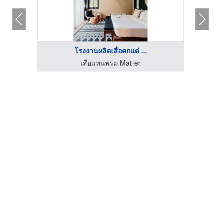
โรงงานผลิตเสื่อตกแต่ ...
ขายส่งสินค้ามือสองญี่ปุ่น-สินี คราฟท์ พิค แอนด์ โค
เสื่อแทนพรม Mat-er