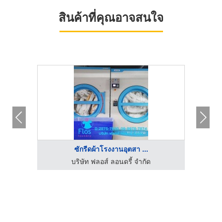
สินค้าที่คุณอาจสนใจ
เครื่องซักผ้าหยอดเหร ...
ซักรีดผ้าโรงงา
ิดตั้งกล่องหยอดเหรียญ บลู วอเตอร์ ระยอง
บริษัท ฟลอส์ ลอ