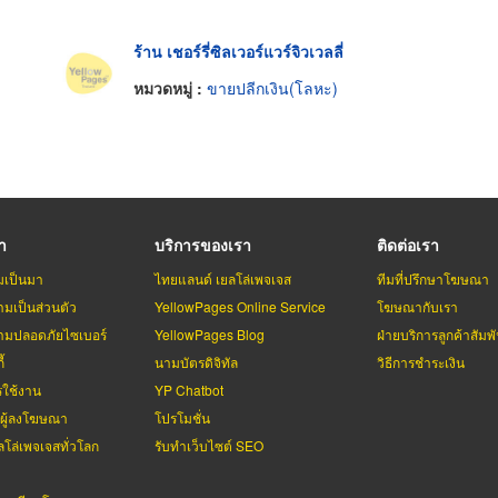
ร้าน เชอร์รี่ซิลเวอร์แวร์จิวเวลลี่
หมวดหมู่ :
ขายปลีกเงิน(โลหะ)
รา
บริการของเรา
ติดต่อเรา
มเป็นมา
ไทยแลนด์ เยลโล่เพจเจส
ทีมที่ปรึกษาโฆษณา
มเป็นส่วนตัว
YellowPages Online Service
โฆษณากับเรา
มปลอดภัยไซเบอร์
YellowPages Blog
ฝ่ายบริการลูกค้าสัมพั
้
นามบัตรดิจิทัล
วิธีการชำระเงิน
รใช้งาน
YP Chatbot
บผู้ลงโฆษณา
โปรโมชั่น
ลโล่เพจเจสทั่วโลก
รับทำเว็บไซต์ SEO