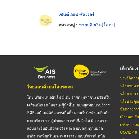
เซนต์ ออฟ ซิลเวอร์
หมวดหมู่ :
ขายปลีกเงิน(โลหะ)
เกี่ยวกับเ
ประวัติควา
นโยบายควา
ไทยแลนด์ เยลโล่เพจเจส
นโยบายควา
โดย บริษัท เทเลอินโฟ มีเดีย จำกัด (มหาชน) บริษัทใน
นโยบายคุกกี
เครือเอไอเอส ในฐานะผู้นำที่ไม่เคยหยุดพัฒนาบริการ
ข้อตกลงกา
ที่ดีที่สุดด้านดิจิทัล มาร์เก็ตติ้ง ผ่านเว็บไซต์รวมสินค้า
เสียงตอบรั
และบริการ จากผู้ประกอบการที่เชื่อถือได้ มีการตรวจ
เครือข่ายเย
สอบและยืนยันตัวตนจริง และครอบคลุมทุกหมวด
COVID-19
ธุรกิจมากที่สุดในประเทศ เราจะมอบบริการที่เหนือ