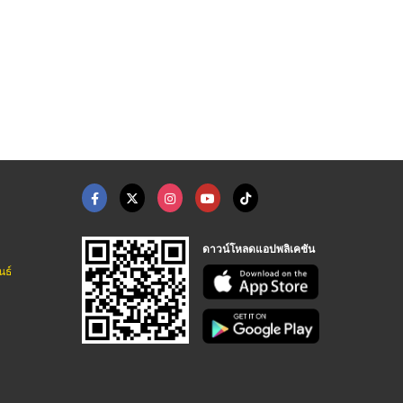
ดาวน์โหลดแอปพลิเคชัน
นธ์