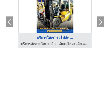
บริการให้เช่ารถโฟล์ค ...
ตัวแทนจำหน่าย – ศูนย์ซ่อม อุปกรณ์ไฮดรอลิค ยี่ห้อ ENERPAC ระยอง
บริการอัดสายไฮดรอลิก - เอ็มเคไฮดรอลิก แอนด์ซัพพลายส์