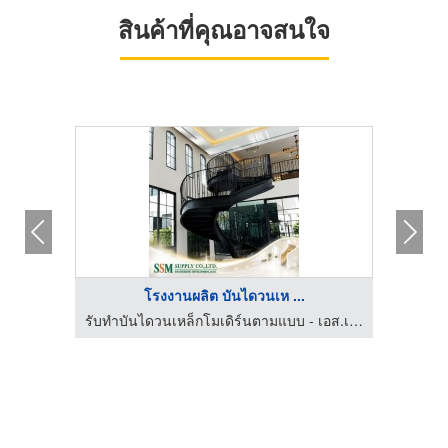
สินค้าที่คุณอาจสนใจ
โรงงานผลิต บันไดวนเห ...
บัว
รับทำบันไดวนเหล็กโมเดิร์นตามแบบ - เอส.เอส.เอ็ม. ซัพพลาย
รับ