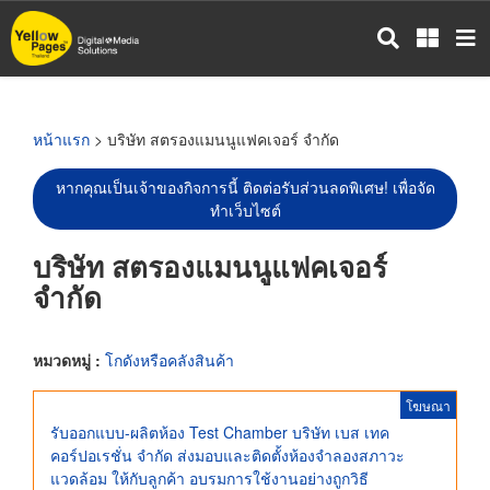
ข้าม
ไป
ยัง
เนื้อหา
หลัก
หน้าแรก
> บริษัท สตรองแมนนูแฟคเจอร์ จำกัด
หากคุณเป็นเจ้าของกิจการนี้ ติดต่อรับส่วนลดพิเศษ! เพื่อจัด
ทำเว็บไซต์
บริษัท สตรองแมนนูแฟคเจอร์
จำกัด
หมวดหมู่ :
โกดังหรือคลังสินค้า
โฆษณา
รับออกแบบ-ผลิตห้อง Test Chamber บริษัท เบส เทค
คอร์ปอเรชั่น จำกัด ส่งมอบและติดตั้งห้องจำลองสภาวะ
แวดล้อม ให้กับลูกค้า อบรมการใช้งานอย่างถูกวิธี