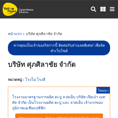
ข้าม
ไป
ยัง
เนื้อหา
หลัก
หน้าแรก
> บริษัท ศุภศิลาชัย จำกัด
หากคุณเป็นเจ้าของกิจการนี้ ติดต่อรับส่วนลดพิเศษ! เพื่อจัด
ทำเว็บไซต์
บริษัท ศุภศิลาชัย จำกัด
หมวดหมู่ :
โรงโม่ โรงสี
โฆษณา
โรงงานมาตรฐานการผลิต ตะปู ลวดเย็บ บริษัท เจียเป่า เมท
ทัล จำกัด เป็นโรงงานผลิต ตะปู และ ลวดเย็บ เจ้าแรกของ
ภูมิภาคเอเชียแปซิฟิก
https://www.xn--l3cbavdd0ctdu0hzb4d7e0e.com/