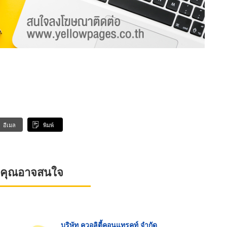
อีเมล
พิมพ์
ที่คุณอาจสนใจ
บริษัท ควอลิตี้คอนแทรคท์ จำกัด