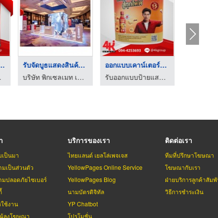
บบป้ายแสดงสินค้า
รับออกแบบทำป้ายเอ็กซ ...
ออกแบบโต๊ะชงชิม
ค้า 4kgroup
รับออกแบบป้ายแสดงสินค้า รับออกแบบบูธแสดงสินค้า 4kgroup
รับออกแบบป้ายแสดงสินค้า รับออกแบบบูธแสดงสินค้า 4kgroup
รา
บริการของเรา
ติดต่อเรา
มเป็นมา
ไทยแลนด์ เยลโล่เพจเจส
ทีมที่ปรึกษาโฆษณา
มเป็นส่วนตัว
YellowPages Online Service
โฆษณากับเรา
มปลอดภัยไซเบอร์
YellowPages Blog
ฝ่ายบริการลูกค้าสัมพั
้
นามบัตรดิจิทัล
วิธีการชำระเงิน
รใช้งาน
YP Chatbot
บผู้ลงโฆษณา
โปรโมชั่น