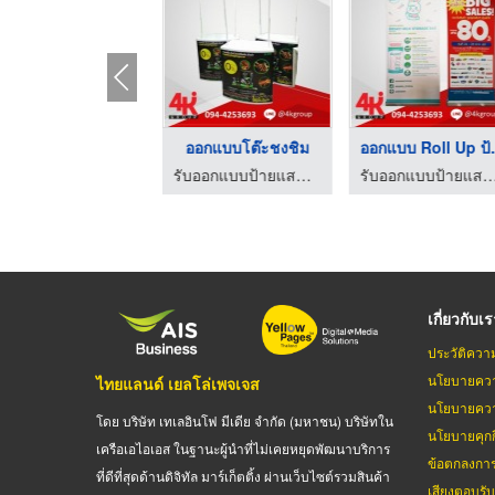
รับออกแบบทำป้ายตั้งพ ...
ออกแ
รับออกแบบป้ายแสดงสินค้า รับออกแบบบูธแสดงสินค้า 4kgroup
รับออกแบบป้ายแสดงสินค้า รับออกแบบบูธแสดงสิน
เกี่ยวกับเ
ประวัติควา
นโยบายควา
ไทยแลนด์ เยลโล่เพจเจส
นโยบายควา
โดย บริษัท เทเลอินโฟ มีเดีย จำกัด (มหาชน) บริษัทใน
นโยบายคุกกี
เครือเอไอเอส ในฐานะผู้นำที่ไม่เคยหยุดพัฒนาบริการ
ข้อตกลงกา
ที่ดีที่สุดด้านดิจิทัล มาร์เก็ตติ้ง ผ่านเว็บไซต์รวมสินค้า
เสียงตอบรั