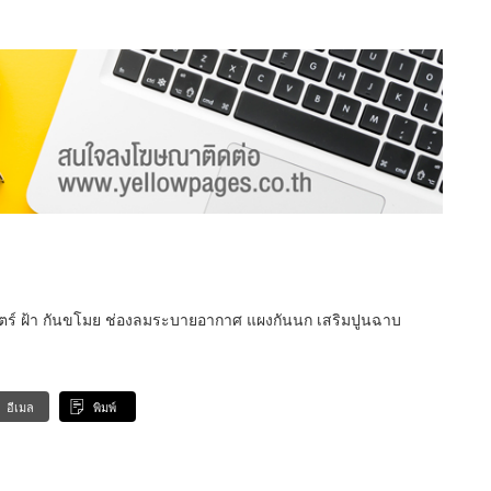
โตร์ ฝ้า กันขโมย ช่องลมระบายอากาศ แผงกันนก เสริมปูนฉาบ
อีเมล
พิมพ์