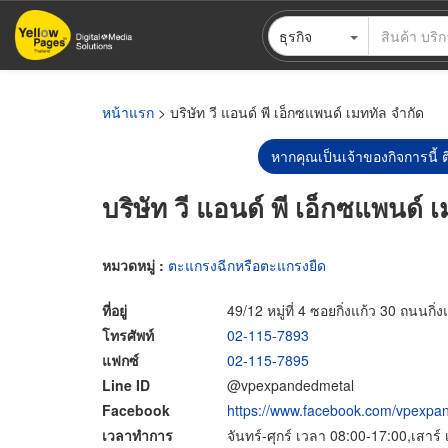
ข้าม
ธุรกิจ
ไป
ยัง
เนื้อหา
หลัก
หน้าแรก
> บริษัท วี แอนด์ พี เอ็กซแพนด์ เมททัล จำกัด
หากคุณเป็นเจ้าของกิจการนี้ ต
บริษัท วี แอนด์ พี เอ็กซแพนด์ 
หมวดหมู่ :
ตะแกรงฉีกหรือตะแกรงยืด
ที่อยู่
49/12 หมู่ที่ 4 ซอยกิ่งแก้ว 30 ถน
โทรศัพท์
02-115-7893
แฟกซ์
02-115-7895
Line ID
@vpexpandedmetal
Facebook
https://www.facebook.com/vpexpa
เวลาทำการ
จันทร์-ศุกร์ เวลา 08:00-17:00,เสาร