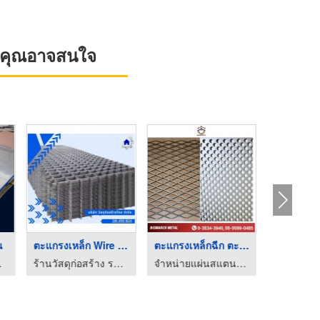
ที่คุณอาจสนใจ
งกรงไก่
แผ่นสเตนเลสผิวมัน
ตะแกรงเหล็ก Wire Mes ...
ธนงค์ศักดิ์ ลวดตาข่าย
ผู้ผลิตและจำหน่ายสเตนเลสอลูมิเนียม
ร้านวัสดุก่อสร้าง ราคาถูก