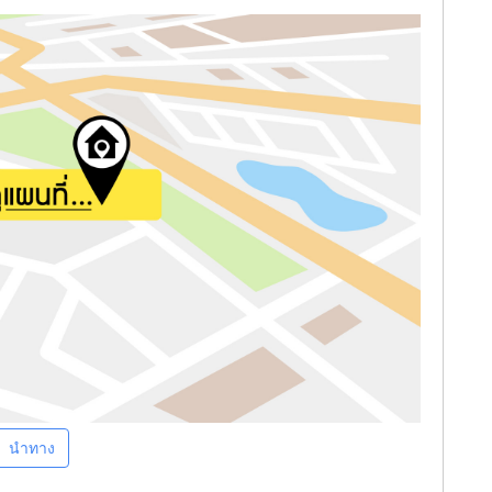
นำทาง